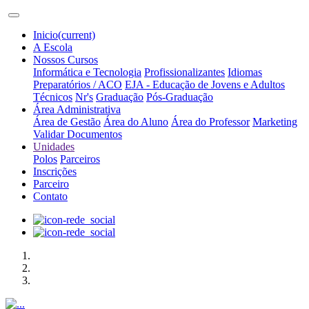
Inicio
(current)
A Escola
Nossos Cursos
Informática e Tecnologia
Profissionalizantes
Idiomas
Preparatórios / ACO
EJA - Educação de Jovens e Adultos
Técnicos
Nr's
Graduação
Pós-Graduação
Área Administrativa
Área de Gestão
Área do Aluno
Área do Professor
Marketing
Validar Documentos
Unidades
Polos
Parceiros
Inscrições
Parceiro
Contato