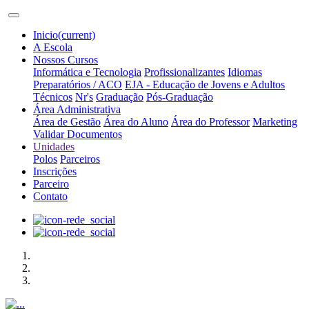
Inicio
(current)
A Escola
Nossos Cursos
Informática e Tecnologia
Profissionalizantes
Idiomas
Preparatórios / ACO
EJA - Educação de Jovens e Adultos
Técnicos
Nr's
Graduação
Pós-Graduação
Área Administrativa
Área de Gestão
Área do Aluno
Área do Professor
Marketing
Validar Documentos
Unidades
Polos
Parceiros
Inscrições
Parceiro
Contato