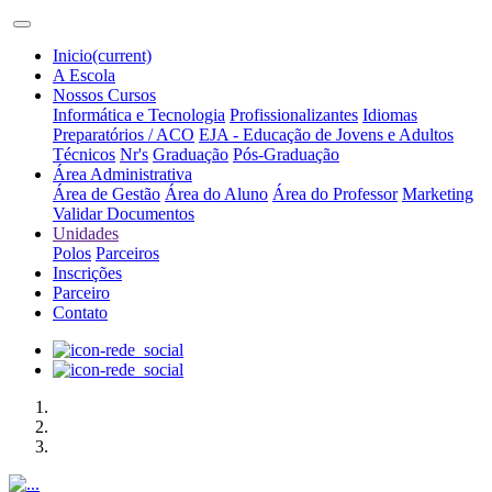
Inicio
(current)
A Escola
Nossos Cursos
Informática e Tecnologia
Profissionalizantes
Idiomas
Preparatórios / ACO
EJA - Educação de Jovens e Adultos
Técnicos
Nr's
Graduação
Pós-Graduação
Área Administrativa
Área de Gestão
Área do Aluno
Área do Professor
Marketing
Validar Documentos
Unidades
Polos
Parceiros
Inscrições
Parceiro
Contato