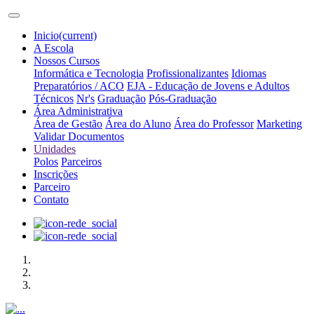
Inicio
(current)
A Escola
Nossos Cursos
Informática e Tecnologia
Profissionalizantes
Idiomas
Preparatórios / ACO
EJA - Educação de Jovens e Adultos
Técnicos
Nr's
Graduação
Pós-Graduação
Área Administrativa
Área de Gestão
Área do Aluno
Área do Professor
Marketing
Validar Documentos
Unidades
Polos
Parceiros
Inscrições
Parceiro
Contato