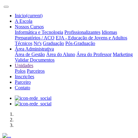
Inicio
(current)
A Escola
Nossos Cursos
Informática e Tecnologia
Profissionalizantes
Idiomas
Preparatórios / ACO
EJA - Educação de Jovens e Adultos
Técnicos
Nr's
Graduação
Pós-Graduação
Área Administrativa
Área de Gestão
Área do Aluno
Área do Professor
Marketing
Validar Documentos
Unidades
Polos
Parceiros
Inscrições
Parceiro
Contato