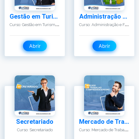
C
urso: Gestão em Turismo e Hotelaria
C
urso: Administração e Finanças
Abrir
Abrir
Secretariado
Mercado de Trabalho e Empreendedorismo
C
urso: Mercado de Trabalho e Empreendedorismo
Curso: Secretariado
Abrir
Abrir