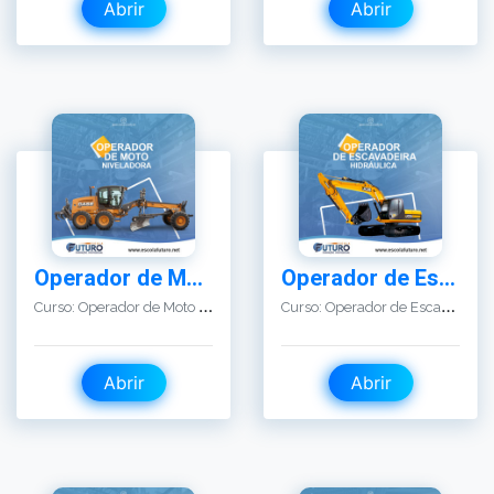
Operador de Moto Niveladora – Patrol
Operador de Escavadeira Hidráulica
C
urso: Operador de Moto Niveladora – Patrol
C
urso: Operador de Escavadeira Hidráulica
Abrir
Abrir