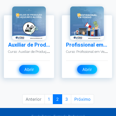
Auxiliar de Produção de Açúcar e Álcool
Profissional em Vendas
C
urso: Auxiliar de Produção de Açúcar e Álcool
C
urso: Profissional em Vendas
Abrir
Abrir
Anterior
1
2
3
Próximo
(current)
Escola Futuro - Formação Profissional