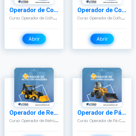
Abrir
Abrir
Operador de Retro Escavadeira
Operador de Pá-Carregadeira
C
urso: Operador de Retro Escavadeira
C
urso: Operador de Pá-Carregadeira
Abrir
Abrir