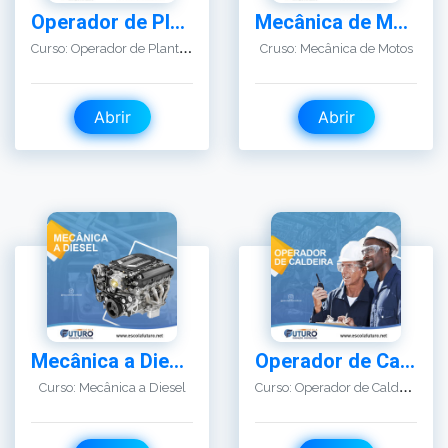
Abrir
Abrir
Mecânica a Diesel
Operador de Caldeira
C
urso: Operador de Caldeira
Curso: Mecânica a Diesel
Abrir
Abrir