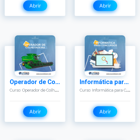
Operador de Colheitadeira
Informática para Concursos
C
urso: Operador de Colheitadeira
C
urso: Informática para Concursos
Abrir
Abrir