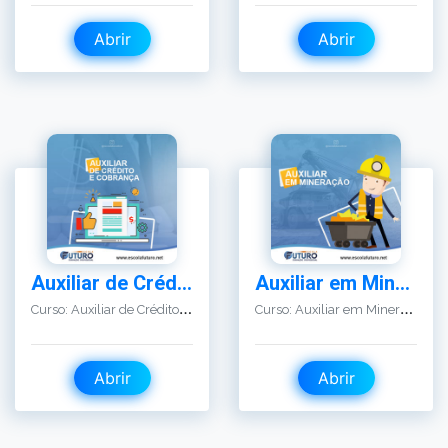
Auxiliar de Crédito e Cobrança
Auxiliar em Mineração
C
urso: Auxiliar de Crédito e Cobrança
C
urso: Auxiliar em Mineração
Abrir
Abrir